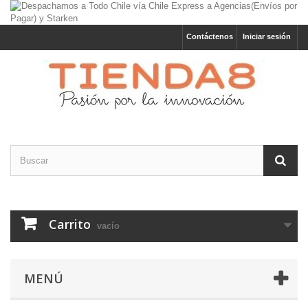
Contáctenos
Iniciar sesión
Carrito
vacío
MENÚ