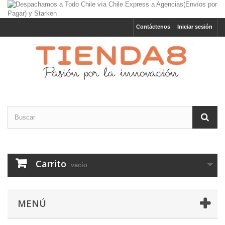
Contáctenos
Iniciar sesión
Carrito
vacío
MENÚ