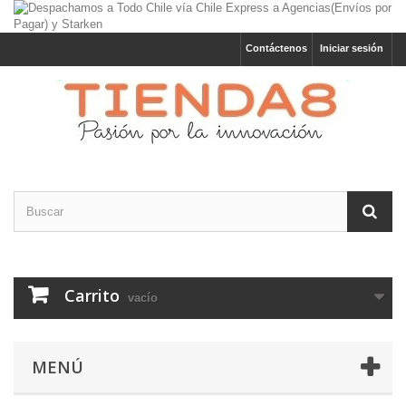
Contáctenos
Iniciar sesión
Carrito
vacío
MENÚ