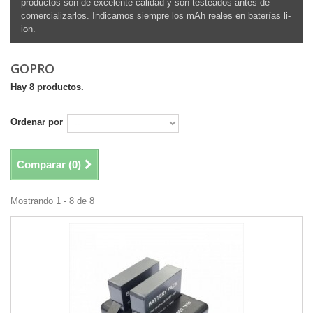
productos son de excelente calidad y son testeados antes de
comercializarlos. Indicamos siempre los mAh reales en baterías li-
ion.
GOPRO
Hay 8 productos.
Ordenar por
Comparar (
0
)
Mostrando 1 - 8 de 8