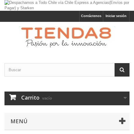
Contáctenos
Iniciar sesión
Carrito
vacío
MENÚ