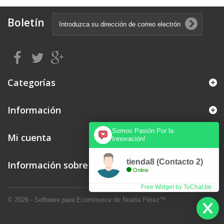
Boletín
Categorías
Información
Somos Pasión Por la
Mi cuenta
Innovación!
tienda8 (Contacto 2)
Información sobre la tienda
Online
Free Widget by ToChat.be
© 2026 - Software para Ecommerce de Noelia Pérez™