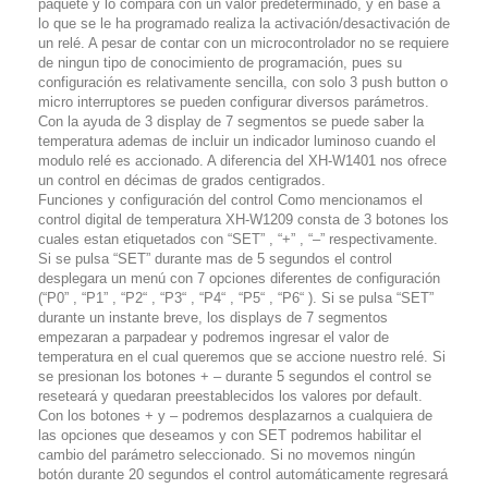
paquete y lo compara con un valor predeterminado, y en base a
lo que se le ha programado realiza la activación/desactivación de
un relé. A pesar de contar con un microcontrolador no se requiere
de ningun tipo de conocimiento de programación, pues su
configuración es relativamente sencilla, con solo 3 push button o
micro interruptores se pueden configurar diversos parámetros.
Con la ayuda de 3 display de 7 segmentos se puede saber la
temperatura ademas de incluir un indicador luminoso cuando el
modulo relé es accionado. A diferencia del XH-W1401 nos ofrece
un control en décimas de grados centigrados.
Funciones y configuración del control Como mencionamos el
control digital de temperatura XH-W1209 consta de 3 botones los
cuales estan etiquetados con “SET” , “+” , “–” respectivamente.
Si se pulsa “SET” durante mas de 5 segundos el control
desplegara un menú con 7 opciones diferentes de configuración
(“P0” , “P1” , “P2“ , “P3“ , “P4“ , “P5“ , “P6“ ). Si se pulsa “SET”
durante un instante breve, los displays de 7 segmentos
empezaran a parpadear y podremos ingresar el valor de
temperatura en el cual queremos que se accione nuestro relé. Si
se presionan los botones + – durante 5 segundos el control se
reseteará y quedaran preestablecidos los valores por default.
Con los botones + y – podremos desplazarnos a cualquiera de
las opciones que deseamos y con SET podremos habilitar el
cambio del parámetro seleccionado. Si no movemos ningún
botón durante 20 segundos el control automáticamente regresará