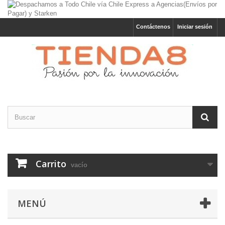
Contáctenos
Iniciar sesión
Carrito
vacío
MENÚ