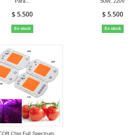
Para...
50W, 220V
$ 5.500
$ 5.500
En stock
En stock
COB Chip Full Spectrum,