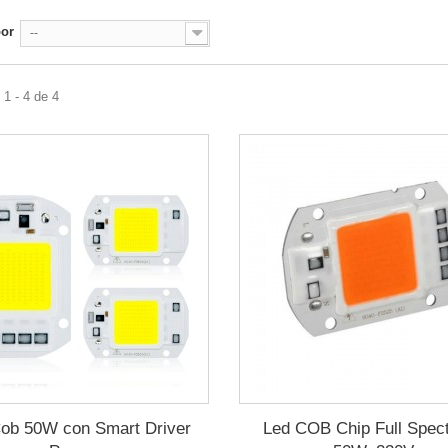
por
--
1 - 4 de 4
ob 50W con Smart Driver
Led COB Chip Full Spec