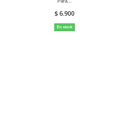
Para...
$ 6.900
En stock