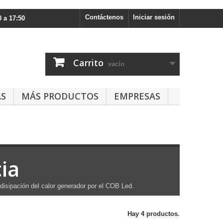
Contáctenos
Iniciar sesión
 a 17:50
Carrito
vacío
AS
MÁS PRODUCTOS
EMPRESAS
ia
disipación del calor generador por el COB Led.
Hay 4 productos.