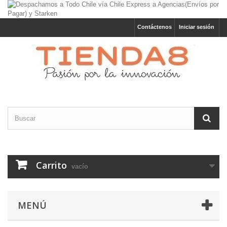
Contáctenos
Iniciar sesión
Carrito
vacío
MENÚ