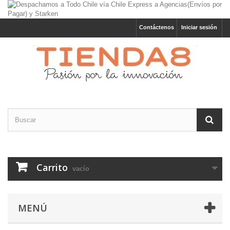
Contáctenos
Iniciar sesión
Carrito
vacío
MENÚ