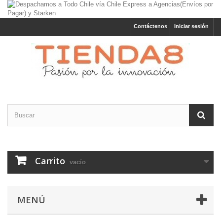
Contáctenos
Iniciar sesión
Carrito
vacío
MENÚ