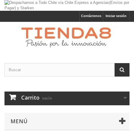
Contáctenos
Iniciar sesión
Carrito
vacío
MENÚ