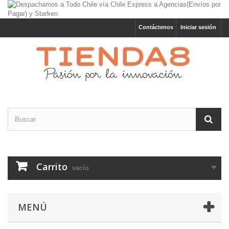
Contáctenos
Iniciar sesión
Carrito
vacío
MENÚ