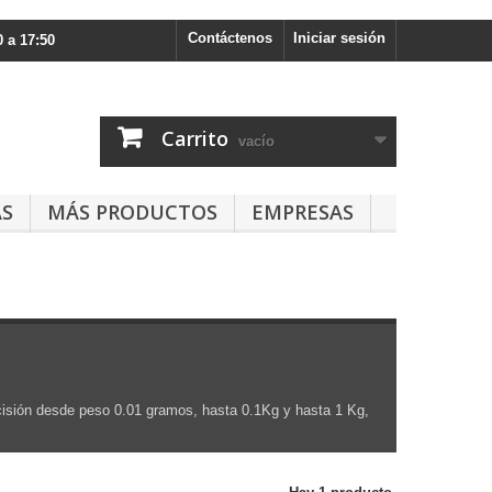
Contáctenos
Iniciar sesión
 a 17:50
Carrito
vacío
AS
MÁS PRODUCTOS
EMPRESAS
isión desde peso 0.01 gramos, hasta 0.1Kg y hasta 1 Kg,