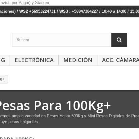
ciones) / WS2 +56953224731 / WS3 : +56947384227 / 10:40 a 14:00 / 15:00
NG
ELECTRÓNICA
MEDICIÓN
ACC. CÁMAR
Kg+
Pesas Para 100Kg+
emos amplia variedad en Pesas Hasta 500Kg y Mini Pesas Digitales de Prec
luye pesas colgantes.