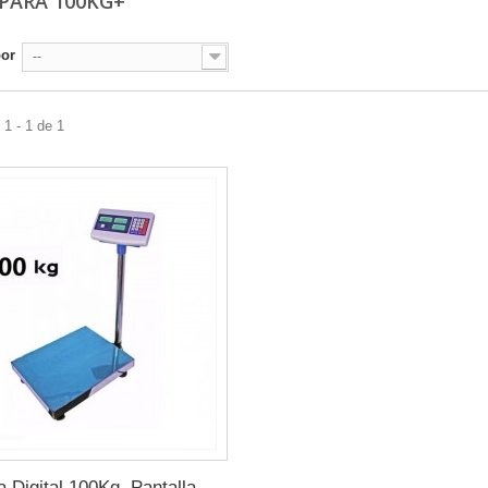
 PARA 100KG+
por
--
1 - 1 de 1
 Digital 100Kg, Pantalla