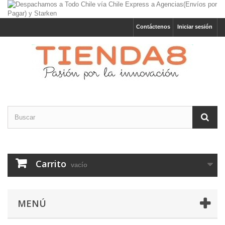
Contáctenos
Iniciar sesión
Carrito
vacío
MENÚ