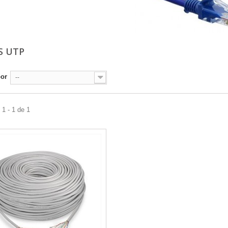
S UTP
por
--
1 - 1 de 1