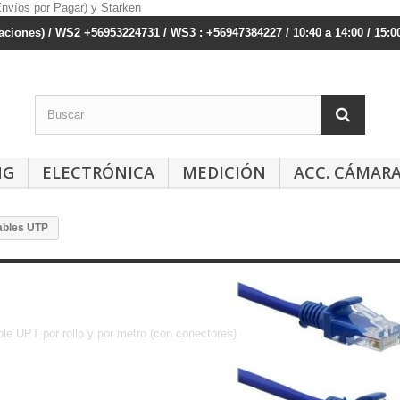
ciones) / WS2 +56953224731 / WS3 : +56947384227 / 10:40 a 14:00 / 15:00
NG
ELECTRÓNICA
MEDICIÓN
ACC. CÁMAR
ables UTP
Cables UTP
le UPT por rollo y por metro (con conectores)