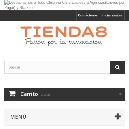
Contáctenos
Iniciar sesión
Carrito
vacío
MENÚ