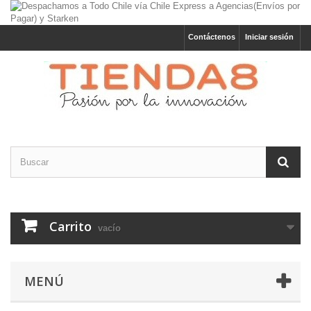
Contáctenos
Iniciar sesión
Carrito
vacío
MENÚ