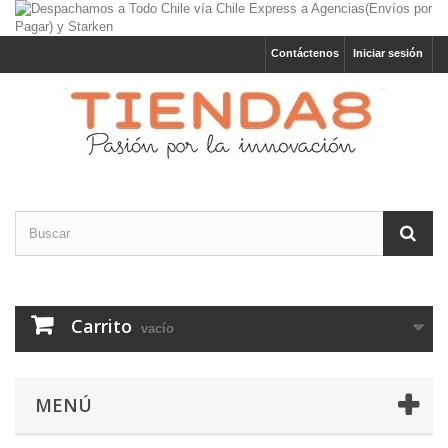
Contáctenos
Iniciar sesión
Carrito
vacío
MENÚ