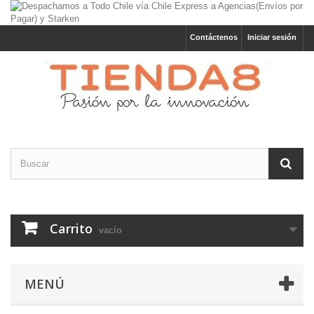
Contáctenos
Iniciar sesión
Carrito
vacío
MENÚ