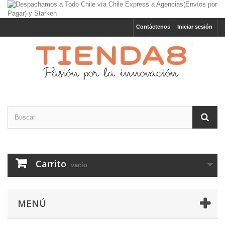
Contáctenos
Iniciar sesión
Carrito
vacío
MENÚ