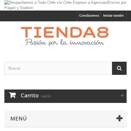
Contáctenos
Iniciar sesión
Carrito
vacío
MENÚ