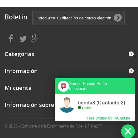
Boletín
Categorías
Información
Somos Pasión Por la
Mi cuenta
Innovación!
tienda8 (Contacto 2)
Información sobre la tienda
Online
Free Widget by ToChat.be
© 2026 - Software para Ecommerce de Noelia Pérez™