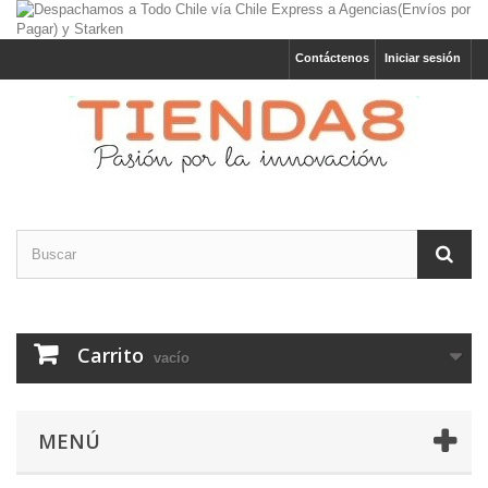
Contáctenos
Iniciar sesión
Carrito
vacío
MENÚ