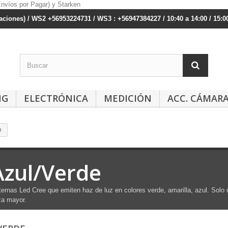
ciones) / WS2 +56953224731 / WS3 : +56947384227 / 10:40 a 14:00 / 15:00
NG
ELECTRÓNICA
MEDICIÓN
ACC. CÁMAR
e
Azul/Verde
ternas Led Cree que emiten haz de luz en colores verde, amarilla, azul. Solo 
za mayor.