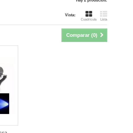
Hay 2 productos.
Vista:
Cuadrícula
Lista
Comparar (
0
)
sca