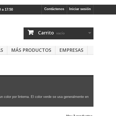
Contáctenos
Iniciar sesión
 a 17:50
Carrito
vacío
AS
MÁS PRODUCTOS
EMPRESAS
un color por linterna. El color verde se usa generalmente en