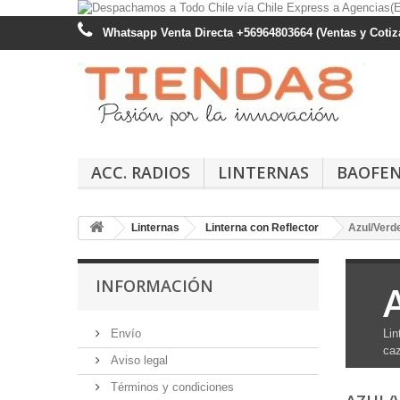
Whatsapp Venta Directa +56964803664 (Ventas y Cotiza
ACC. RADIOS
LINTERNAS
BAOFE
Linternas
Linterna con Reflector
Azul/Verd
INFORMACIÓN
Envío
Lin
ca
Aviso legal
Términos y condiciones