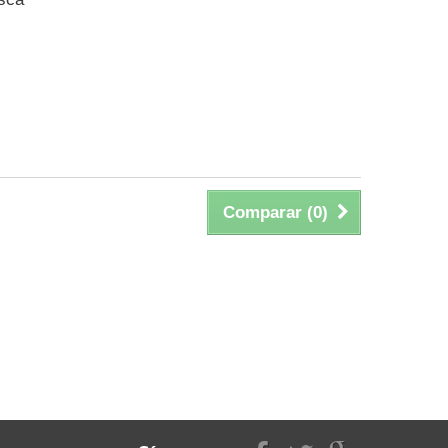
Comparar (
0
)