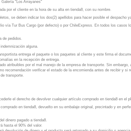
, Galería "Los Arrayanes"
ada por el cliente en la hora de su alta en tienda8, con su nombre.
etos, se deben indicar los dos(2) apellidos para hacer posible el despacho ya
o vía Tur Bus Cargo (por defecto) o por ChileExpress. En todos los casos lo
a de pedidos.
i indemnización alguna.
sportista entrega el paquete o los paquetes al cliente y este firma el docume
nomalías en la recepción de entrega.
ado atribuibles por el mal manejo de la empresa de transporte. Sin embargo
 recomendación verificar el estado de la encomienda antes de recibir y si re
 de transporte.
cederle el derecho de devolver cualquier artículo comprado en tienda8 en el p
 comprado en tienda8, devuelto en su embalaje original, precintado y en
perf
del dinero pagado a tienda8.
á hasta el 90% del valor.
brá devolución de dinero y el producto será retornado a su domicilio o agencia