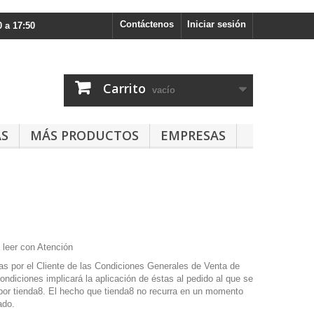
Contáctenos
Iniciar sesión
 a 17:50
Carrito
vacío
AS
MÁS PRODUCTOS
EMPRESAS
 leer con Atención
vas por el Cliente de las Condiciones Generales de Venta de
ondiciones implicará la aplicación de éstas al pedido al que se
por tienda8. El hecho que tienda8 no recurra en un momento
ado.