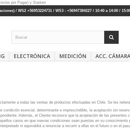
ciones) / WS2 +56953224731 / WS3 : +56947384227 / 10:40 a 14:00 / 15:00
NG
ELECTRÓNICA
MEDICIÓN
ACC. CÁMAR
ctamente a todas las ventas de productos efectuadas en Chile. Se les reitera
e condición esencial, determinante e imprescindible, la aceptación sin reser
spondiente. Además, el Cliente reconoce que la aceptación de las presentes c
e aquellos casos en que nuevas condiciones sean puestas en su conocimiento 
erpretado ni equivaldrá a renunciar a recurrir a ellas en el futuro o en el pas