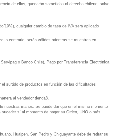
uencia de ellas, quedarán sometidos al derecho chileno, salvo
uido(19%), cualquier cambio de tasa de IVA será aplicado
ica lo contrario, serán válidas mientras se muestren en
n Servipag o Banco Chile), Pago por Transferencia Electrónica
 el surtido de productos en función de las dificultades
manera al vendedor tienda8.
pa de nuestras manos. Se puede dar que en el mismo momento
rá a suceder sí al momento de pagar su Orden, UNO o más
huano, Hualpen, San Pedro y Chiguayante debe de retirar su