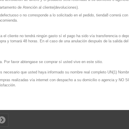
epartamento de
Atención al cliente
(devoluciones).
 defectuoso o no corresponde a lo solicitado en el pedido, tienda8 correrá co
encomienda.
ía el cliente no tendrá ningún gasto sí el pago ha sido vía transferencia o de
pra y tomará 48 horas. En el caso de una anulación después de la salida del p
a. Por favor abtengase se comprar sí usted vive en este sitio.
s necesario que usted haya informado su nombre real completo UN(1) Nombre
pras realizadas vía internet con despacho a su domicilio o agencia y NO S
isfacción.