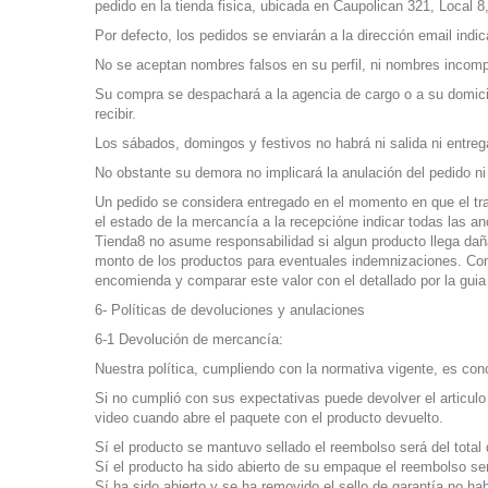
pedido en la tienda fisica, ubicada en Caupolican 321, Local 8
Por defecto, los pedidos se enviarán a la dirección email indic
No se aceptan nombres falsos en su perfil, ni nombres incompl
Su compra se despachará a la agencia de cargo o a su domicili
recibir.
Los sábados, domingos y festivos no habrá ni salida ni entreg
No obstante su demora no implicará la anulación del pedido n
Un pedido se considera entregado en el momento en que el tran
el estado de la mercancía a la recepcióne indicar todas las a
Tienda8 no asume responsabilidad si algun producto llega dañ
monto de los productos para eventuales indemnizaciones. Como
encomienda y comparar este valor con el detallado por la guia
6- Políticas de devoluciones y anulaciones
6-1 Devolución de mercancía:
Nuestra política, cumpliendo con la normativa vigente, es con
Si no cumplió con sus expectativas puede devolver el articulo
video cuando abre el paquete con el producto devuelto.
Sí el producto se mantuvo sellado el reembolso será del total 
Sí el producto ha sido abierto de su empaque el reembolso ser
Sí ha sido abierto y se ha removido el sello de garantía no ha