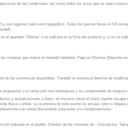
la ejecución de las condiciones, así como todos los actos que se sean consec
 y son vigentes salvo error tipográfico. Todos los precios llevan el IVA incl
ienda8.
n el apartado “Ofertas” o se indicará en la ficha del producto y, si no se ind
nar las compras que realice en tienda8 mediante: Pago en Efectivo (Deposito e
ite de las existencias disponibles. Tienda8 se reserva el derecho de modificar
tos propuestos a la venta solo son orientativos y no comprometen de ninguna 
oductos y actualizaciones a diario, en muchos casos el stock vigente esca
ienda fisica u online. La ocurrencia de este evento es escaso, pero sí llega
diatamente con usted ofreciendole soluciones y/o compensaciones.
ección indicada en el pedido.
Clientes de las comunas de : Concepcion, Talca