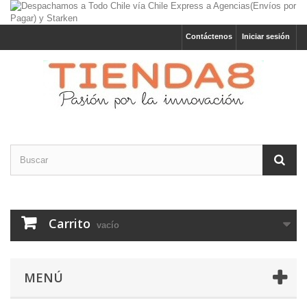
Contáctenos
Iniciar sesión
Carrito
vacío
MENÚ