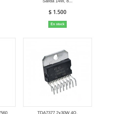
Salida 14W, 8...
$ 1.500
En stock
7560
TDA7377 2x30W 4Ω,