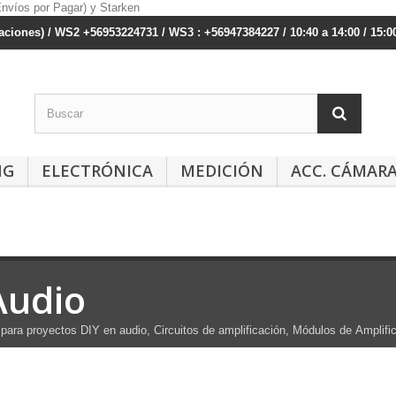
ciones) / WS2 +56953224731 / WS3 : +56947384227 / 10:40 a 14:00 / 15:00
NG
ELECTRÓNICA
MEDICIÓN
ACC. CÁMAR
Audio
 para proyectos DIY en audio, Circuitos de amplificación, Módulos de
Amplific
O