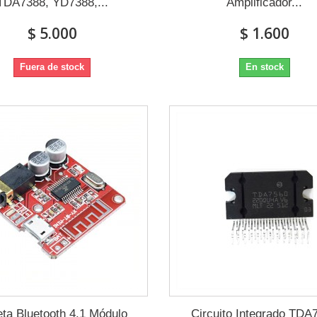
TDA7388, YD7388,...
Amplificador...
$ 5.000
$ 1.600
Fuera de stock
En stock
eta Bluetooth 4.1 Módulo
Circuito Integrado TDA