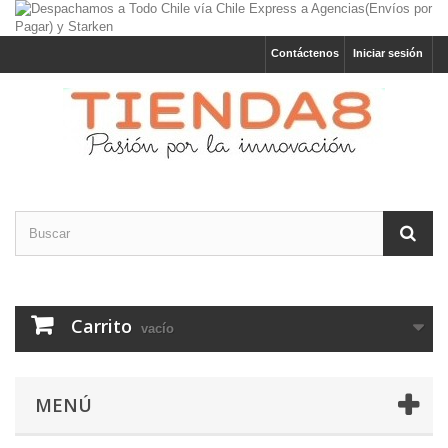
Contáctenos
Iniciar sesión
Carrito
vacío
MENÚ