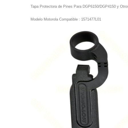
Tapa Protectora de Pines Para DGP6150/DGP4150 y Otro
Modelo Motorola Compatible : 1571477L01