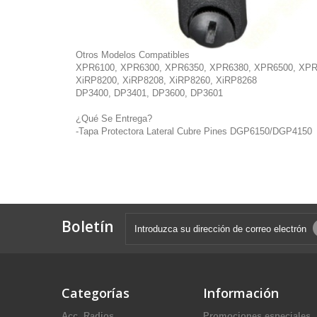
Otros Modelos Compatibles
XPR6100, XPR6300, XPR6350, XPR6380, XPR6500, XPR
XiRP8200, XiRP8208, XiRP8260, XiRP8268
DP3400, DP3401, DP3600, DP3601
¿Qué Se Entrega?
-Tapa Protectora Lateral Cubre Pines DGP6150/DGP4150
Boletín
Categorías
Información
Acc. Radios
Promociones especiales