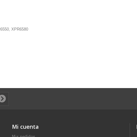
6550, XPR6580
Mi cuenta
Mis pedidos