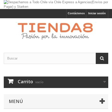
Contáctenos
Iniciar sesión
Carrito
vacío
MENÚ