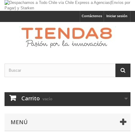
Contáctenos
Iniciar sesión
Carrito
vacío
MENÚ